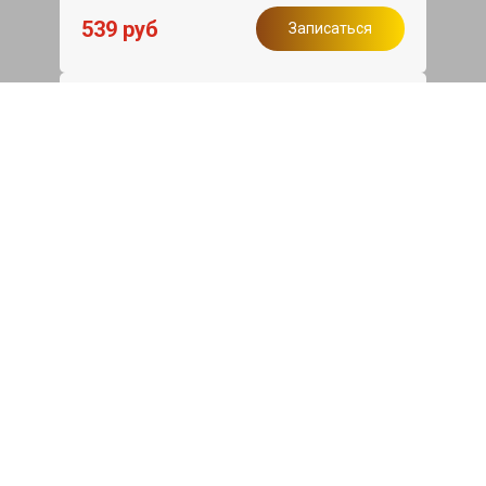
539 руб
Записаться
Бесплатный эвакуатор
При ремонте Voyah Free ДВС,
эвакуация авто в пределах МКАД в
подарок.
Записаться
Сделаем дешевле