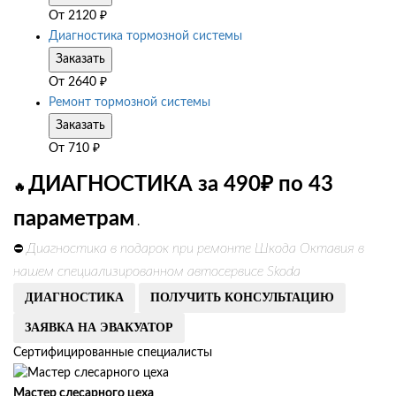
От
2120
₽
Диагностика тормозной системы
Заказать
От
2640
₽
Ремонт тормозной системы
Заказать
От
710
₽
ДИАГНОСТИКА за 490₽ по 43
🔥
параметрам
.
Диагностика в подарок при ремонте Шкода Октавия в
⛔
нашем специализированном автосервисе Skoda
ДИАГНОСТИКА
ПОЛУЧИТЬ КОНСУЛЬТАЦИЮ
ЗАЯВКА НА ЭВАКУАТОР
Сертифицированные специалисты
Мастер слесарного цеха