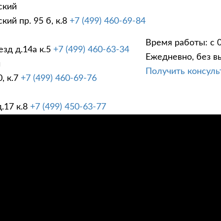
ский
ий пр. 95 б, к.8
+7 (499) 460-69-84
Время работы: с 0
зд д.14а к.5
+7 (499) 460-63-34
Ежедневно, без в
ГИ
ПРАЙС ЛИСТ
АК
й
Получить консул
, к.7
+7 (499) 460-69-76
.17 к.8
+7 (499) 450-63-77