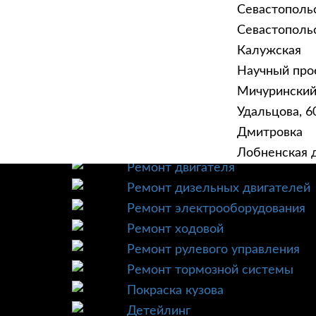
Севастополь
Севастопольск
Калужская
Научный прое
ГЛАВНАЯ
УСЛУ
Мичурински
Техническое обслуживание
Удальцова, 60
Диагностика
Дмитровка
Ремонт трансмиссии
Лобненская д
Ремонт двигателя
Ремонт дизельных двигателей
Ремонт электрооборудования
Ремонт ходовой
Ремонт рулевого управления
Ремонт тормозной системы
Покраска кузова
Детейлинг