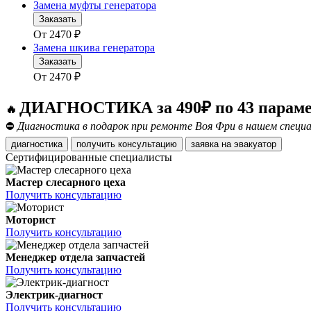
Замена муфты генератора
Заказать
От
2470
₽
Замена шкива генератора
Заказать
От
2470
₽
ДИАГНОСТИКА за 490₽ по 43 парам
🔥
⛔
Диагностика в подарок при ремонте Воя Фри в нашем специ
диагностика
получить консультацию
заявка на эвакуатор
Сертифицированные специалисты
Мастер слесарного цеха
Получить консультацию
Моторист
Получить консультацию
Менеджер отдела запчастей
Получить консультацию
Электрик-диагност
Получить консультацию