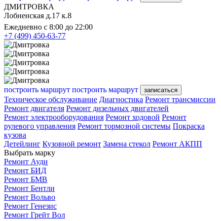
ДМИТРОВКА
Лобненская д.17 к.8
Ежедневно с 8:00 до 22:00
+7 (499) 450-63-77
построить маршрут
построить маршрут
записаться
Техническое обслуживание
Диагностика
Ремонт трансмиссии
Ремонт двигателя
Ремонт дизельных двигателей
Ремонт электрооборудования
Ремонт ходовой
Ремонт
рулевого управления
Ремонт тормозной системы
Покраска
кузова
Детейлинг
Кузовной ремонт
Замена стекол
Ремонт АКПП
Выбрать марку
Ремонт Ауди
Ремонт БИД
Ремонт БМВ
Ремонт Бентли
Ремонт Вольво
Ремонт Генезис
Ремонт Грейт Вол