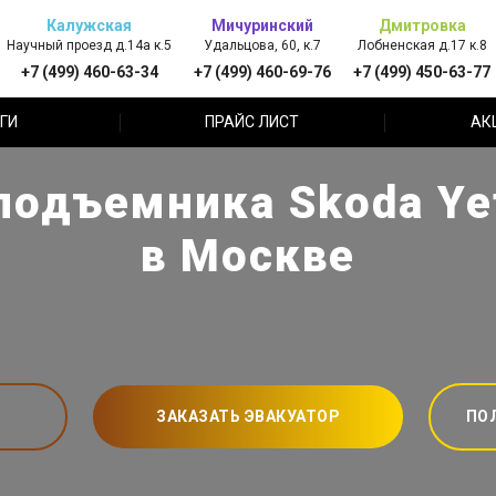
Калужская
Мичуринский
Дмитровка
Научный проезд д.14а к.5
Удальцова, 60, к.7
Лобненская д.17 к.8
+7 (499) 460-63-34
+7 (499) 460-69-76
+7 (499) 450-63-77
ГИ
ПРАЙС ЛИСТ
АК
подъемника Skoda Yet
в Москве
ЗАКАЗАТЬ ЭВАКУАТОР
ПО