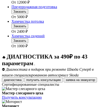
От
12000
₽
Предпродажная подготовка
Заказать
От
5000
₽
Химчистка потолка
Заказать
От
2400
₽
Химчистка сидений
Заказать
От
1000
₽
ДИАГНОСТИКА за 490₽ по 43
🔥
параметрам
.
⛔
Диагностика в подарок при ремонте Шкода Суперб в
нашем специализированном автосервисе Skoda
диагностика
получить консультацию
заявка на эвакуатор
Сертифицированные специалисты
Мастер слесарного цеха
Получить консультацию
Моторист