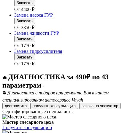
Заказать
От
4400
₽
Замена насоса ГУР
Заказать
От
3350
₽
Замена жидкости ГУР
Заказать
От
1770
₽
Замена гидроусилителя
Заказать
От
1770
₽
ДИАГНОСТИКА за 490₽ по 43
🔥
параметрам
.
⛔
Диагностика в подарок при ремонте Воя в нашем
специализированном автосервисе Voyah
диагностика
получить консультацию
заявка на эвакуатор
Сертифицированные специалисты
Мастер слесарного цеха
Получить консультацию