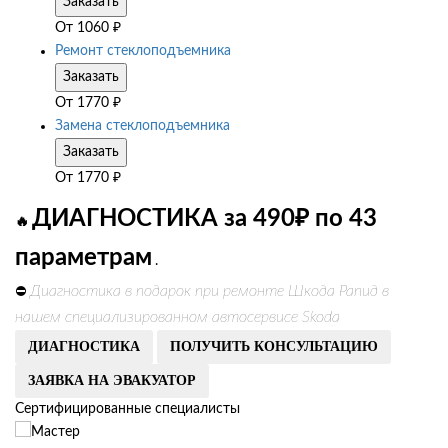
Заказать
От
1060
₽
Ремонт стеклоподъемника
Заказать
От
1770
₽
Замена стеклоподъемника
Заказать
От
1770
₽
ДИАГНОСТИКА за 490₽ по 43
🔥
параметрам
.
Диагностика в подарок при ремонте Шкода Рапид в
⛔
нашем специализированном автосервисе Skoda
ДИАГНОСТИКА
ПОЛУЧИТЬ КОНСУЛЬТАЦИЮ
ЗАЯВКА НА ЭВАКУАТОР
Сертифицированные специалисты