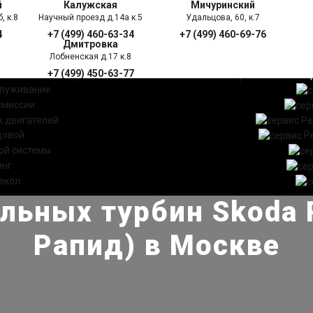
й
Калужская
Мичуринский
, к.8
Научный проезд д.14а к.5
Удальцова, 60, к.7
4
+7 (499) 460-63-34
+7 (499) 460-69-76
Дмитровка
Лобненская д.17 к.8
+7 (499) 450-63-77
УГИ
ПРАЙС ЛИСТ
АКЦ
служивание
смиссии
 двигателей
Ре
довой
Р
ой системы
инг
екол
льных турбин Skoda 
Рапид) в Москве