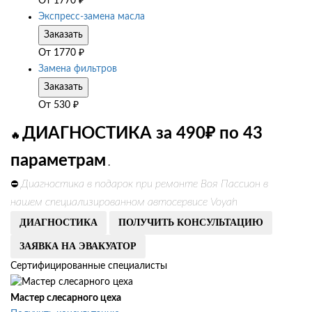
От
1770
₽
Экспресс-замена масла
Заказать
От
1770
₽
Замена фильтров
Заказать
От
530
₽
ДИАГНОСТИКА за 490₽ по 43
🔥
параметрам
.
Диагностика в подарок при ремонте Воя Пассион в
⛔
нашем специализированном автосервисе Voyah
ДИАГНОСТИКА
ПОЛУЧИТЬ КОНСУЛЬТАЦИЮ
ЗАЯВКА НА ЭВАКУАТОР
Сертифицированные специалисты
Мастер слесарного цеха