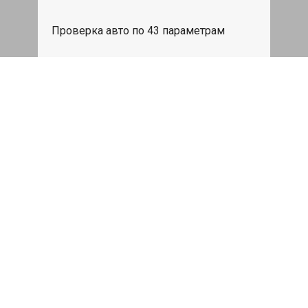
Проверка авто по 43 параметрам
539 руб
Записаться
Бесплатный эвакуатор
При ремонте Voyah Passion ДВС,
эвакуация авто в пределах МКАД в
подарок.
Записаться