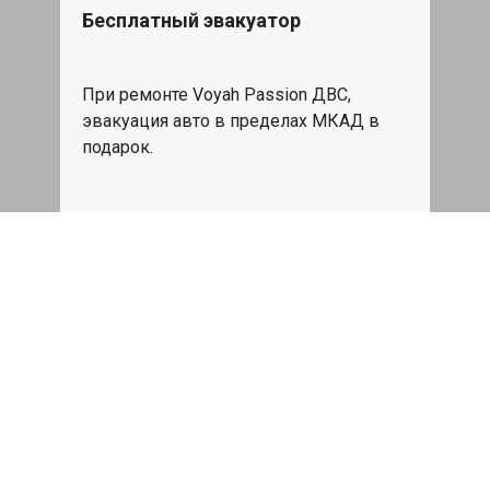
Бесплатный эвакуатор
При ремонте Voyah Passion ДВС,
эвакуация авто в пределах МКАД в
подарок.
Записаться
Сделаем дешевле
При калькуляции на руках из другого
сервиса - эти же работы и запчасти по
более низкой цене