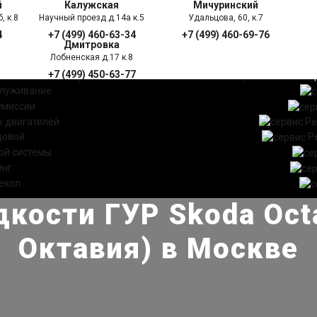
й
Калужская
Мичуринский
, к.8
Научный проезд д.14а к.5
Удальцова, 60, к.7
4
+7 (499) 460-63-34
+7 (499) 460-69-76
Дмитровка
Лобненская д.17 к.8
+7 (499) 450-63-77
УГИ
ПРАЙС ЛИСТ
АКЦ
служивание
смиссии
 двигателей
Ре
довой
Р
ой системы
инг
екол
кости ГУР Skoda Oct
Октавия) в Москве