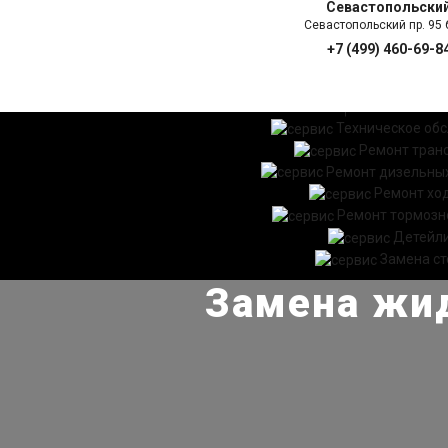
Севастопольски
Севастопольский пр. 95 б
+7 (499) 460-69-8
ГЛАВНАЯ
УСЛ
Техническое об
Ремонт тран
Ремонт дизельных
Ремонт хо
Ремонт тормозн
Детейл
Замена ст
Замена жид