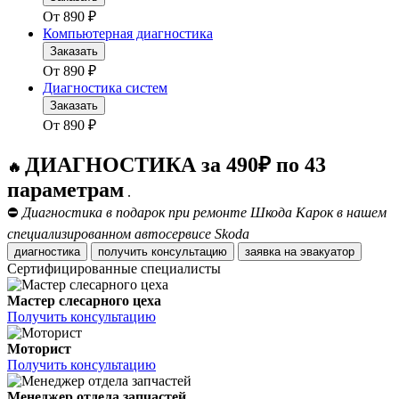
От
890
₽
Компьютерная диагностика
Заказать
От
890
₽
Диагностика систем
Заказать
От
890
₽
ДИАГНОСТИКА за 490₽ по 43
🔥
параметрам
.
⛔
Диагностика в подарок при ремонте Шкода Карок в нашем
специализированном автосервисе Skoda
диагностика
получить консультацию
заявка на эвакуатор
Сертифицированные специалисты
Мастер слесарного цеха
Получить консультацию
Моторист
Получить консультацию
Менеджер отдела запчастей