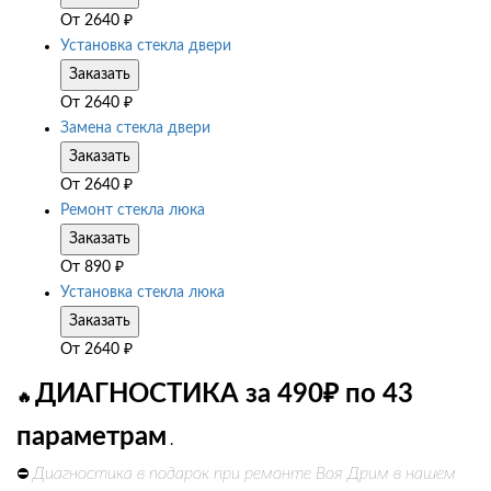
От
2640
₽
Установка стекла двери
Заказать
От
2640
₽
Замена стекла двери
Заказать
От
2640
₽
Ремонт стекла люка
Заказать
От
890
₽
Установка стекла люка
Заказать
От
2640
₽
ДИАГНОСТИКА за 490₽ по 43
🔥
параметрам
.
Диагностика в подарок при ремонте Воя Дрим в нашем
⛔