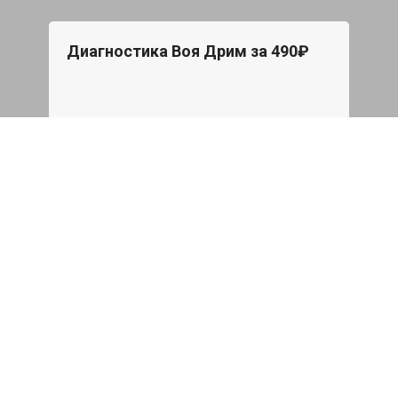
Диагностика Воя Дрим за 490₽
Проверка авто по 43 параметрам
539 руб
Записаться
Бесплатный эвакуатор
При ремонте Voyah Dream ДВС,
эвакуация авто в пределах МКАД в