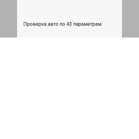
Проверка авто по 43 параметрам
539 руб
Записаться
Бесплатный эвакуатор
При ремонте Voyah Courage ДВС,
эвакуация авто в пределах МКАД в
подарок.